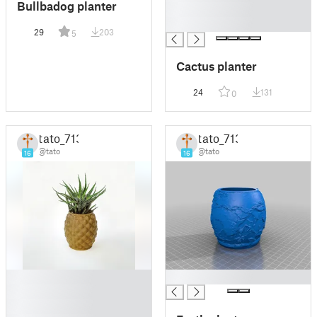
Bullbadog planter
█
█
29
203
5
Cactus planter
24
131
0
tato_713
tato_713
@tato
@tato
16
16
█
█
█
█