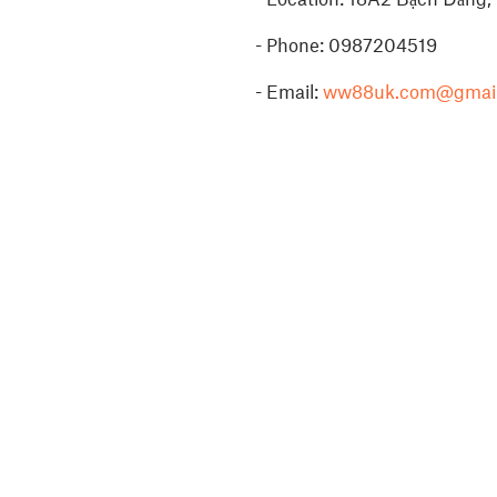
- Phone: 0987204519
- Email:
ww88uk.com@gmai