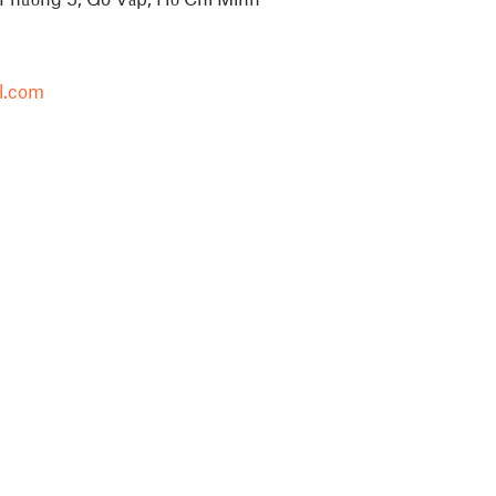
l.com