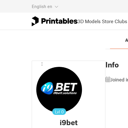
English
en
3D Models
Store
Clubs
A
Info
Joined 
Lvl
0
i9bet