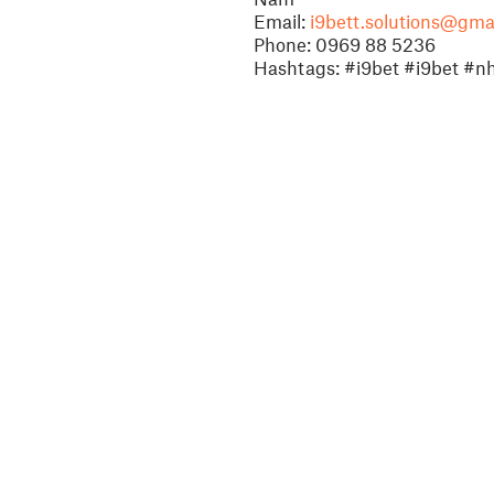
Email:
i9bett.solutions@gma
Phone: 0969 88 5236
Hashtags: #i9bet #i9bet #nh