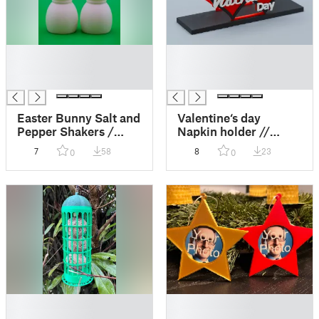
█
█
█
█
█
█
Easter Bunny Salt and
Valentine‘s day
Pepper Shakers /
Napkin holder //
Osterhasen Salz- und
Serviettenständer
7
58
8
23
0
0
Pfefferstreuer
Valentinstag
█
█
█
█