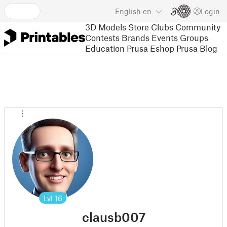
English
en
Login
3D Models
Store
Clubs
Community
Contests
Brands
Events
Groups
Education
Prusa Eshop
Prusa Blog
Lvl
16
clausb007