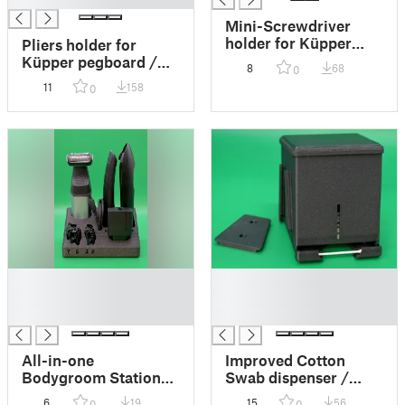
Mini-Screwdriver
holder for Küpper
Pliers holder for
pegboard / Mini-
Küpper pegboard /
8
68
0
Schraubendreher-
Zangenhalter für
11
158
0
Halter für Küpper-
Küpper Lochwand
Lochwand
█
█
█
█
█
█
All-in-one
Improved Cotton
Bodygroom Station
Swab dispenser /
for Series 5000
Verbesserter
6
19
15
56
0
0