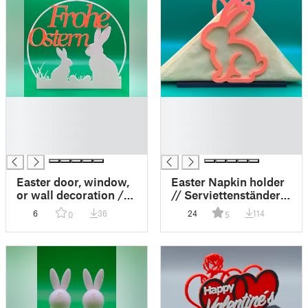
█
█
█
█
█
█
█
█
Easter door, window,
Easter Napkin holder
or wall decoration /
// Serviettenständer
Oster Tür-, Fenster-
Ostern
6
36
24
114
0
5
oder Wanddeko