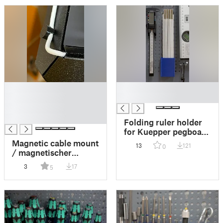
█
█
█
█
█
█
Folding ruler holder
for Kuepper pegboard
/ Zollstock-Halter für
Magnetic cable mount
13
121
0
Küpper Lochwand
/ magnetischer
Kabelhalter
3
17
5