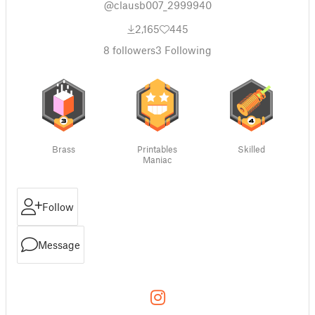
@clausb007_2999940
2,165
445
8
followers
3
Following
Brass
Printables
Skilled
Maniac
Follow
Message