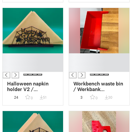
█
█
█
█
█
█
Halloween napkin
Workbench waste bin
holder V2 /
/ Werkbank
Halloween
Abfalleimer
24
51
3
30
0
0
Serviettenständer V2