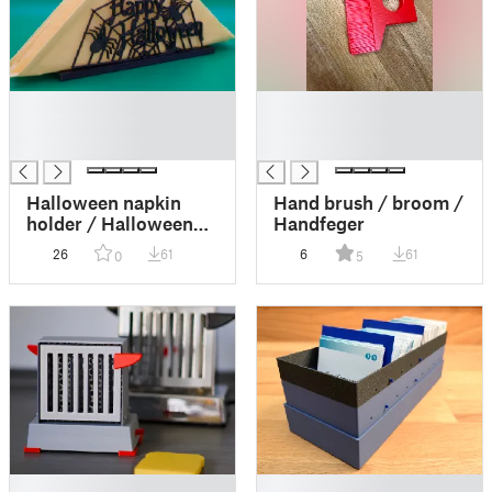
█
█
█
█
█
█
Halloween napkin
Hand brush / broom /
holder / Halloween
Handfeger
Serviettenständer
26
61
6
61
0
5
█
█