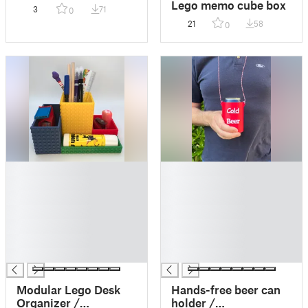
Meßschieber-Halter
Lego memo cube box
3
71
0
für Küpper-Lochwand
21
58
0
█
█
█
█
█
█
█
█
█
█
█
█
█
█
Modular Lego Desk
Hands-free beer can
Organizer /
holder /