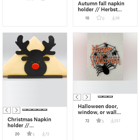
Serviettenständer
Autumn fall napkin
holder // Herbst
Serviettenständer
10
36
0
█
█
█
█
█
█
Halloween door,
window, or wall
decoration /
Christmas Napkin
72
257
5
Halloween Tür-,
holder //
Fenster- oder
Serviettenständer
20
72
5
Wanddeko
Weihnachten