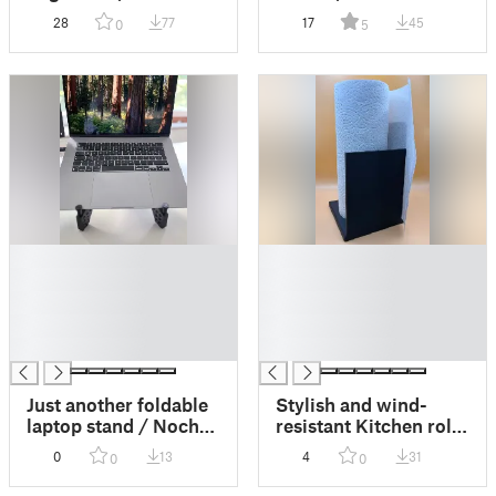
Modularer Lego
Bierdosenhalter zum
28
77
17
45
0
5
Schreibtisch
Umhängen
Organizer
█
█
█
█
█
█
█
█
█
█
Just another foldable
Stylish and wind-
laptop stand / Noch
resistant Kitchen roll
ein faltbarer
holder / Stylischer
0
13
4
31
0
0
Laptopständer
und wind-sicherer
Küchenrollenständer