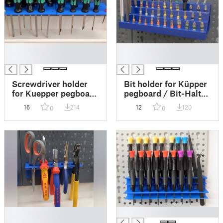
█
█
█
█
Screwdriver holder
Bit holder for Küpper
for Kuepper pegboard
pegboard / Bit-Halter
/ Schraubendreher-
für Küpper Lochwand
16
214
12
120
0
0
Halter für Küpper-
Lochwand
█
█
█