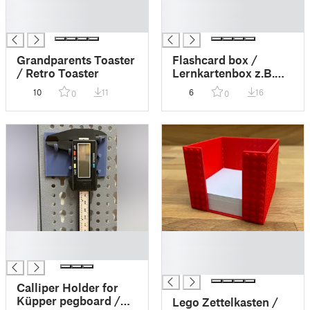
█
█
█
█
Grandparents Toaster
Flashcard box /
/ Retro Toaster
Lernkartenbox z.B.
für Flex und Flora
10
11
6
16
0
0
Grundwortschatz
█
█
█
█
█
Calliper Holder for
Küpper pegboard /
Lego Zettelkasten /