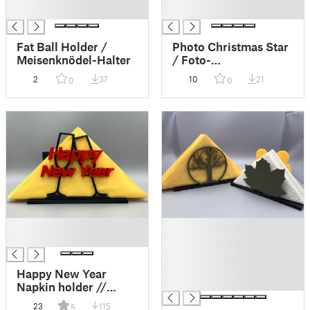
█
█
Fat Ball Holder /
Photo Christmas Star
Meisenknödel-Halter
/ Foto-
Weihnachtsstern
2
37
10
21
0
0
█
█
█
█
█
█
Happy New Year
█
Napkin holder //
Silvester
23
115
5