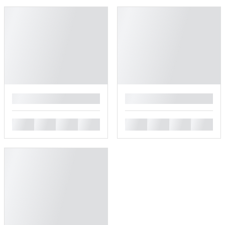
█
█
█
█
█
█
█
█
█
█