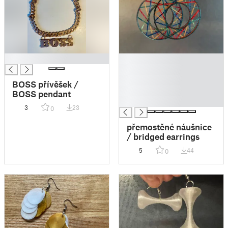
█
█
█
█
BOSS přívěšek /
█
BOSS pendant
█
3
23
0
přemostěné náušnice
/ bridged earrings
5
44
0