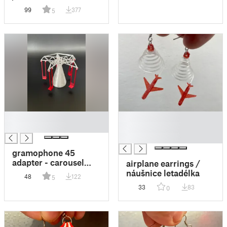
remix
99
377
5
█
█
█
█
█
gramophone 45
adapter - carousel
airplane earrings /
with swings / 45
náušnice letadélka
48
122
5
adapter na
33
83
0
gramodesku - kolotoč
s houpačkami