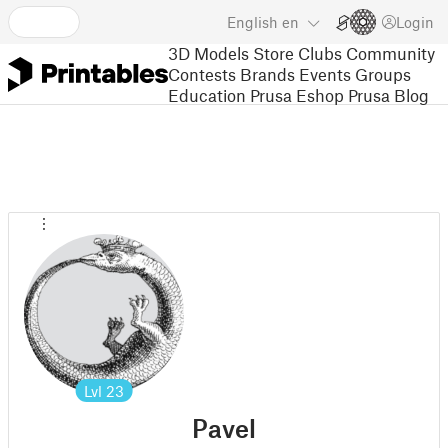
English
en
Login
3D Models
Store
Clubs
Community
Contests
Brands
Events
Groups
Education
Prusa Eshop
Prusa Blog
Lvl
23
Pavel