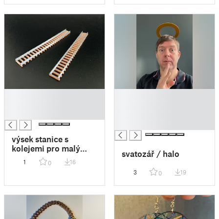
█
█
█
█
█
█
█
výsek stanice s
kolejemi pro malý
svatozář / halo
vláček
1
16
0
3
19
0