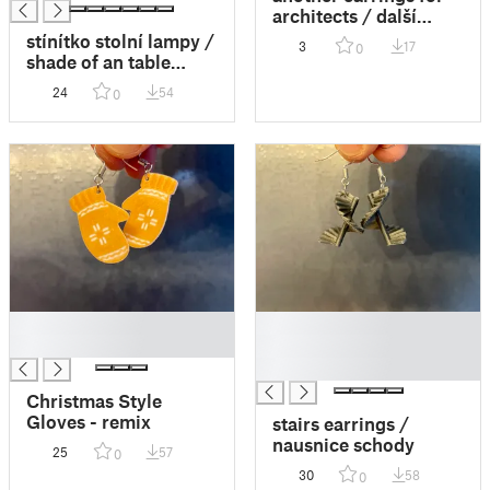
architects / další
náušnice pro
stínítko stolní lampy /
3
17
0
architektky
shade of an table
lamp
24
54
0
█
█
█
█
█
Christmas Style
Gloves - remix
stairs earrings /
nausnice schody
25
57
0
30
58
0