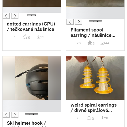
█
█
█
dotted earrings (CPU)
/ tečkované náušnice
Filament spool
earring / náušnice
5
22
0
filamenty
82
144
5
█
weird spiral earrings
█
/ divné spirálové
náušnice
8
20
0
Ski helmet hook /