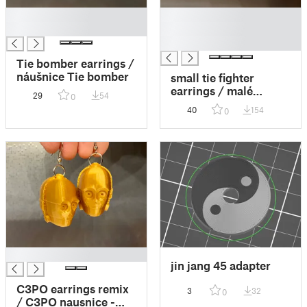
█
█
█
█
█
Tie bomber earrings /
náušnice Tie bomber
small tie fighter
earrings / malé
29
54
0
náušnice Tie Fighter
40
154
0
█
jin jang 45 adapter
C3PO earrings remix
3
32
0
/ C3PO nausnice -