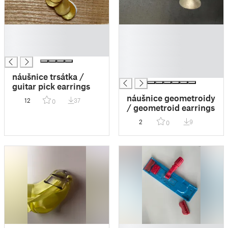
█
█
█
█
█
█
█
█
náušnice trsátka /
guitar pick earrings
náušnice geometroidy
12
37
0
/ geometroid earrings
2
9
0