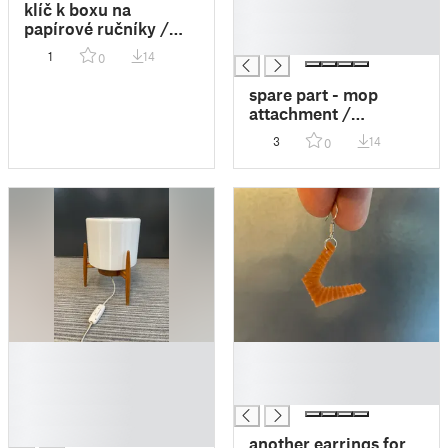
█
klíč k boxu na
█
papírové ručníky /
█
key to the paper towel
1
14
0
box
spare part - mop
attachment /
náhradní díl - držák
3
14
0
hadru na mopu
█
█
█
█
█
█
█
█
another earrings for