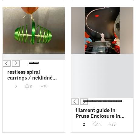
█
█
█
█
restless spiral
█
earrings / neklidné
█
spirálové náušnice
6
18
0
█
█
filament guide in
Prusa Enclosure in
old way - 2.trial /
2
23
0
vedení filamentu v
Prusa Enclosure