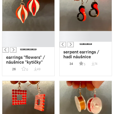
█
█
█
█
█
serpent earrings /
hadí náušnice
earrings "flowers" /
náušnice "kytičky"
34
74
5
26
49
0