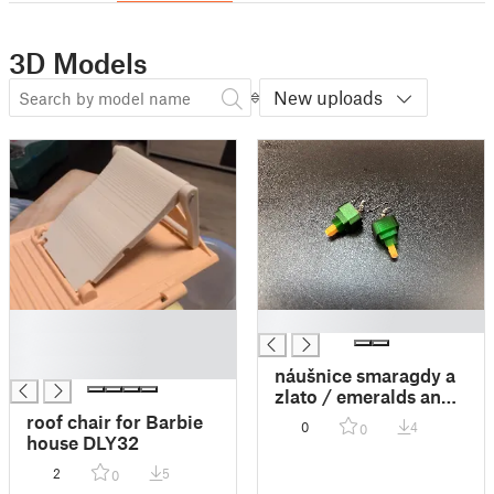
3D Models
New uploads
█
█
█
█
náušnice smaragdy a
zlato / emeralds and
gold earrings
roof chair for Barbie
0
4
0
house DLY32
2
5
0