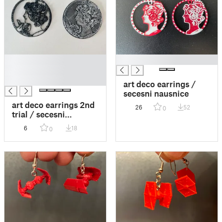
█
█
█
█
art deco earrings /
secesni nausnice
art deco earrings 2nd
26
52
0
trial / secesni
nausnice druhý pokus
6
18
0