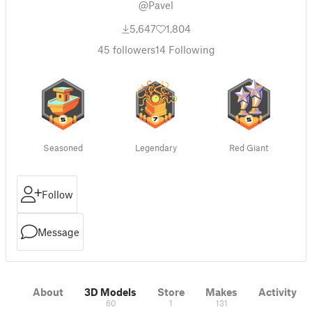
@Pavel
5,647
1,804
45
followers
14
Following
Seasoned
Legendary
Red Giant
Follow
Message
About
3D Models
Store
Makes
Activity
60
1
131