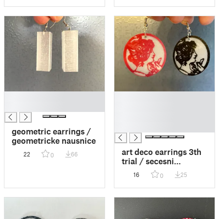
█
█
█
█
█
█
geometric earrings /
geometricke nausnice
art deco earrings 3th
22
66
0
trial / secesni
nausnice treti pokus
16
25
0