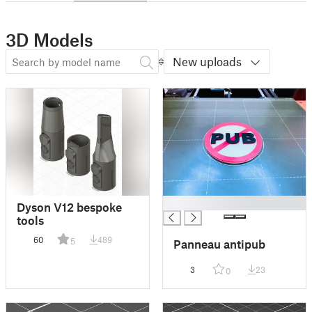
3D Models
New uploads
█
Dyson V12 bespoke
tools
60
489
5
Panneau antipub
3
23
0