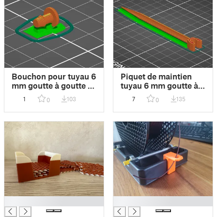
Bouchon pour tuyau 6
Piquet de maintien
mm goutte à goutte -
tuyau 6 mm goutte à
Cap for 6 mm drip
goutte - Drip
1
103
7
135
0
0
hoses
irrigation stake for 6
mm drip hoses
█
█