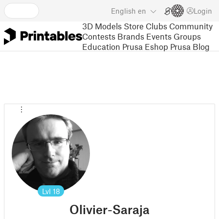
English
en
Login
3D Models
Store
Clubs
Community
Contests
Brands
Events
Groups
Education
Prusa Eshop
Prusa Blog
Lvl
18
Olivier-Saraja