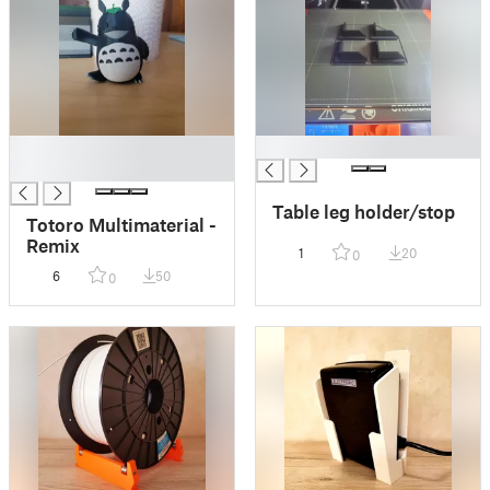
█
█
█
Table leg holder/stop
Totoro Multimaterial -
Remix
1
20
0
6
50
0