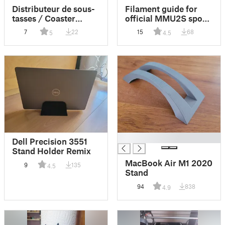
Distributeur de sous-
Filament guide for
tasses / Coaster
official MMU2S spool
dispenser
holder
7
22
15
68
5
4.5
█
Dell Precision 3551
Stand Holder Remix
MacBook Air M1 2020
9
135
4.5
Stand
94
838
4.9