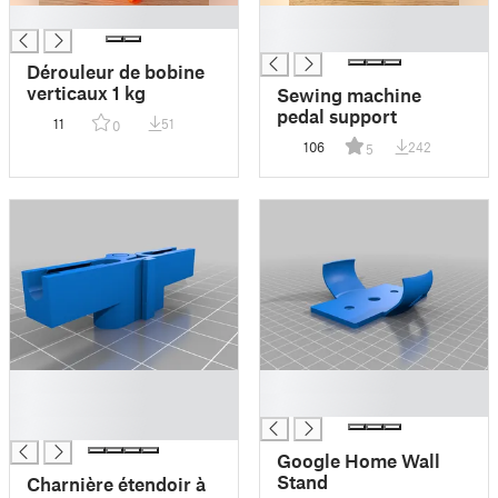
█
█
█
Dérouleur de bobine
verticaux 1 kg
Sewing machine
pedal support
11
51
0
106
242
5
█
█
█
█
█
Google Home Wall
Stand
Charnière étendoir à