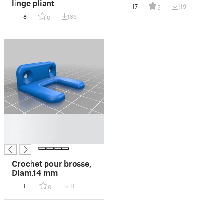
linge pliant
17
119
5
8
186
0
█
█
█
Crochet pour brosse,
Diam.14 mm
1
11
0