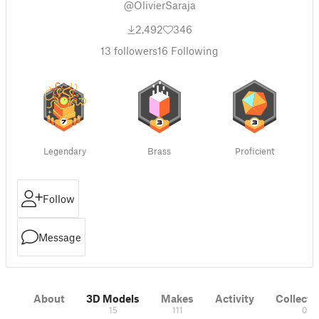
@OlivierSaraja
2,492
346
13
followers
16
Following
Legendary
Brass
Proficient
Follow
Message
About
3D Models
Makes
Activity
Collecti
15
111
0