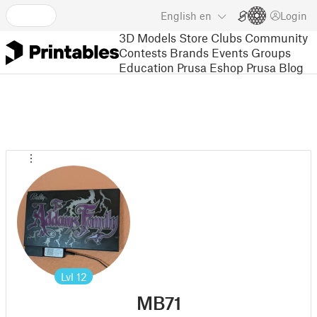
English
en
Login
3D Models
Store
Clubs
Community
Contests
Brands
Events
Groups
Education
Prusa Eshop
Prusa Blog
Lvl
12
MB71