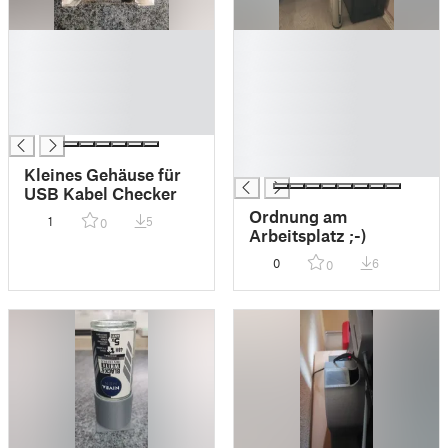
█
█
█
█
█
█
█
█
█
█
█
█
Kleines Gehäuse für
USB Kabel Checker
Ordnung am
1
5
0
Arbeitsplatz ;-)
0
6
0