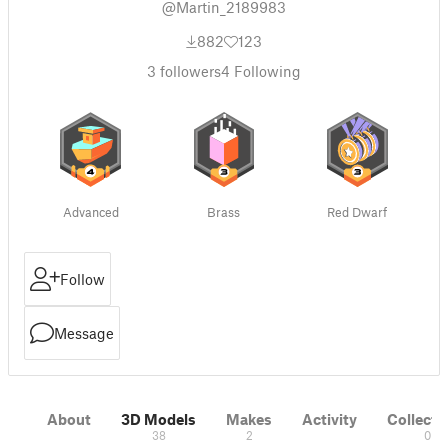
@Martin_2189983
882
123
3
followers
4
Following
Advanced
Brass
Red Dwarf
Follow
Message
About
3D Models
Makes
Activity
Collecti
38
2
0