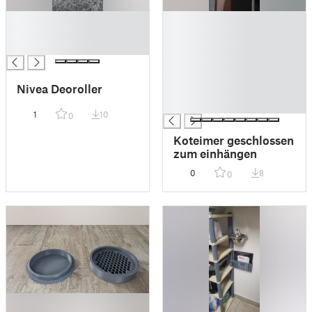
█
█
█
█
█
█
█
█
Nivea Deoroller
█
█
1
10
0
Koteimer geschlossen
zum einhängen
0
8
0