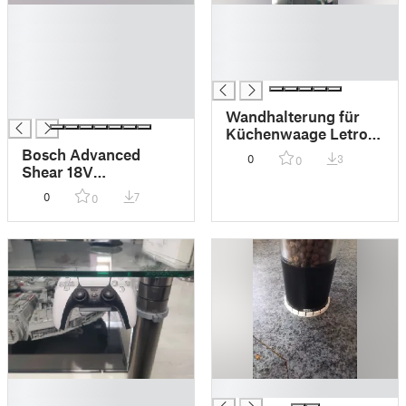
█
█
█
█
█
█
█
█
█
█
Wandhalterung für
Küchenwaage Letron
Mini
Bosch Advanced
0
3
0
Shear 18V
Wandhalterung
0
7
0
█
█