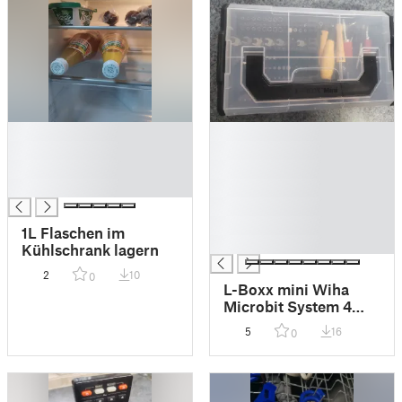
█
█
█
█
█
█
█
█
█
█
1L Flaschen im
█
Kühlschrank lagern
2
10
0
L-Boxx mini Wiha
Microbit System 4
Einlage
5
16
0