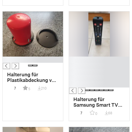
█
█
█
█
Halterung für
█
Plastikabdeckung von
█
Gasflaschen
7
210
5
Halterung für
Samsung Smart TV
Fernbedienung
7
68
0