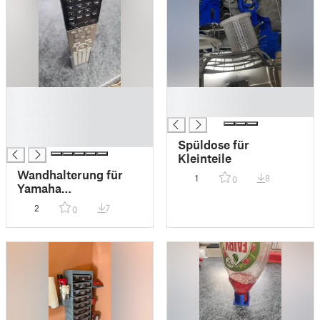
█
█
█
█
█
█
Spüldose für
Kleinteile
Wandhalterung für
1
8
0
Yamaha
Fernbedienung
2
7
0