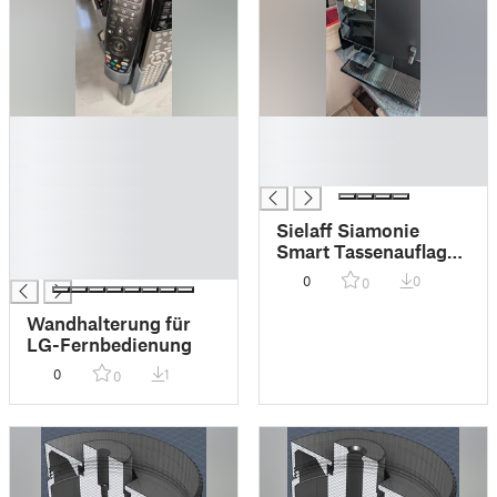
█
█
█
█
█
█
█
█
Sielaff Siamonie
█
Smart Tassenauflage
█
Kratzschutz
0
0
0
Wandhalterung für
LG-Fernbedienung
0
1
0