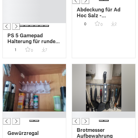
█
█
Abdeckung für Ad
█
Hoc Salz -
█
Pfeffermühle
0
2
0
PS 5 Gamepad
Halterung für runde
Füße Ø60
1
7
0
█
█
Brotmesser
Gewürzregal
Aufbewahrung