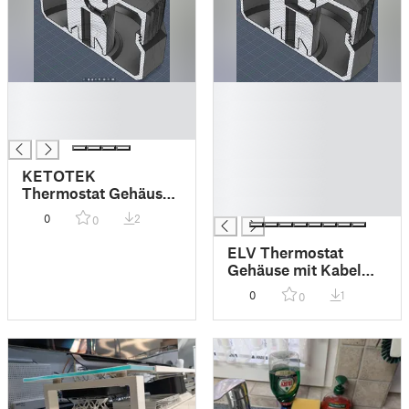
█
█
█
█
█
█
█
█
KETOTEK
█
Thermostat Gehäuse
█
mit Kabel aufrollen
0
2
0
ELV Thermostat
Gehäuse mit Kabel
aufrollen
0
1
0