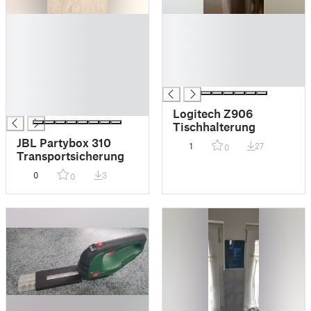
█
█
█
█
█
█
█
█
█
█
█
█
Logitech Z906
Tischhalterung
JBL Partybox 310
1
27
0
Transportsicherung
0
3
0