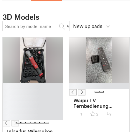
3D Models
New uploads
█
█
█
█
Waipu TV
█
Fernbedienung
█
Halterung
1
9
0
█
Inlay für Milwaukee