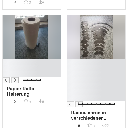
0
4
0
█
█
█
█
█
█
█
█
Papier Rolle
█
Halterung
█
0
9
0
Radiuslehren in
verschiedenen
Größen
9
22
0