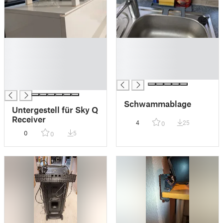
█
█
█
█
█
█
█
█
█
Schwammablage
Untergestell für Sky Q
Receiver
4
25
0
0
5
0