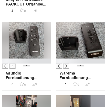
PACKOUT Organiser
Compact
2
5
0
█
█
Grundig
Warema
Fernbedienung
Fernbedienung
Halterung
Halterung
0
3
1
11
0
0