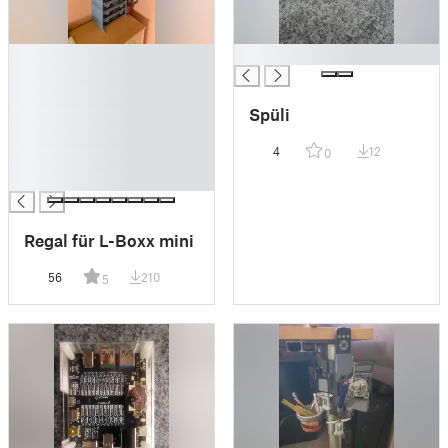
█
█
█
█
Spüli
█
█
4
12
0
█
█
Regal für L-Boxx mini
56
210
5