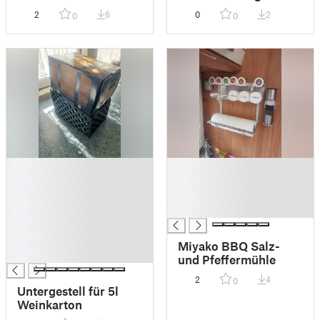
2
6
0
2
0
0
█
█
█
█
█
█
█
█
█
█
Miyako BBQ Salz-
█
und Pfeffermühle
2
4
0
Untergestell für 5l
Weinkarton