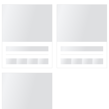
█
█
█
█
█
█
█
█
█
█