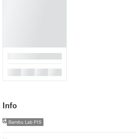
█
█
█
█
█
Info
Bambu Lab P1S