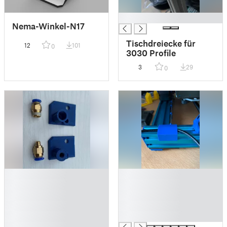
█
Nema-Winkel-N17
Tischdreiecke für
12
101
0
3030 Profile
3
29
0
█
█
█
█
█
█
█
█
█
█
█