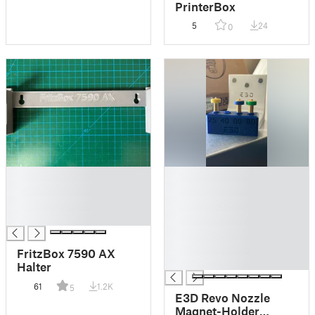
PrinterBox
5
24
0
█
█
█
█
█
█
█
█
█
█
FritzBox 7590 AX
█
Halter
61
1.2K
5
E3D Revo Nozzle
Magnet-Holder