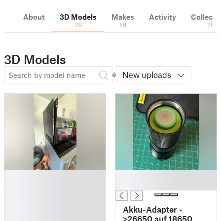
About
3D Models
Makes
Activity
Collecti
29
69
20
3D Models
New uploads
█
█
█
█
█
█
Akku-Adapter -
█
>26650 auf 18650