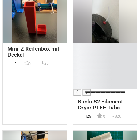
█
Mini-Z Reifenbox mit
█
Deckel
█
1
25
0
█
█
█
█
Sunlu S2 Filament
Dryer PTFE Tube
129
826
5