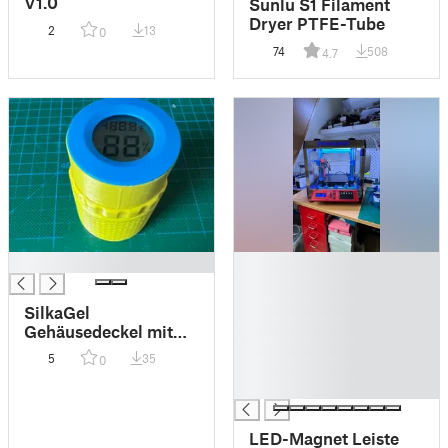
V1.0
Sunlu S1 Filament
Dryer PTFE-Tube
2
13
0
74
508
4.7
█
█
█
█
SilkaGel
█
Gehäusedeckel mit
█
Feuchte-Temp
5
35
0
█
Messung
█
LED-Magnet Leiste