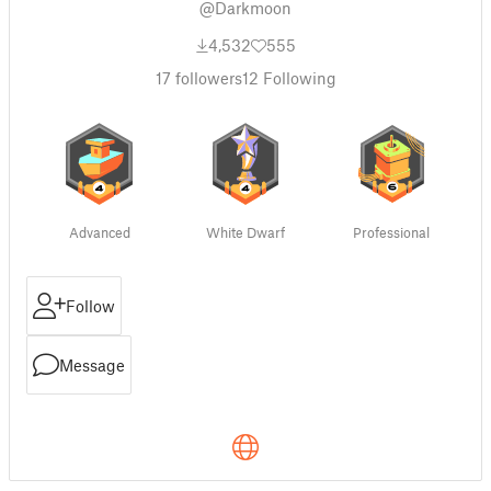
@Darkmoon
4,532
555
17
followers
12
Following
Advanced
White Dwarf
Professional
Follow
Message