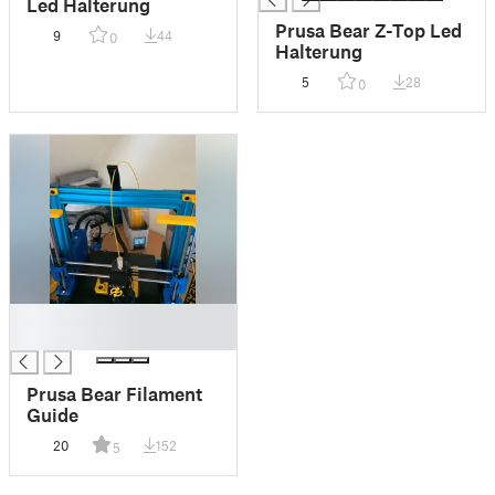
Led Halterung
Prusa Bear Z-Top Led
9
44
0
Halterung
5
28
0
█
█
Prusa Bear Filament
Guide
20
152
5