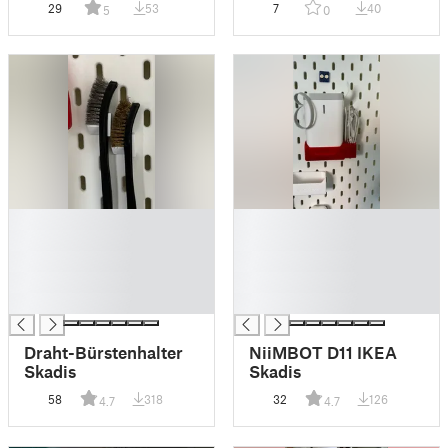
29
53
7
40
5
0
█
█
█
█
█
█
█
█
█
█
Draht-Bürstenhalter
NiiMBOT D11 IKEA
Skadis
Skadis
58
318
32
126
4.7
4.7