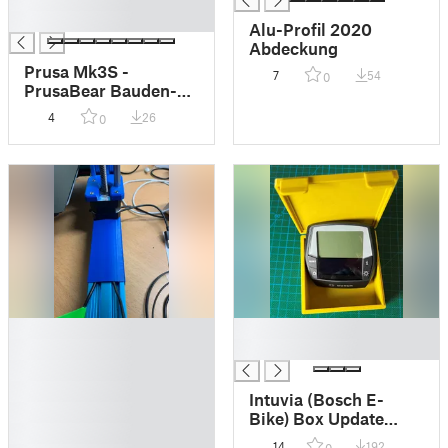
█
Alu-Profil 2020
Abdeckung
Prusa Mk3S -
7
54
0
PrusaBear Bauden-
Tube auch für MMU2s
4
26
0
mit Sensor LED
█
█
█
█
█
█
Intuvia (Bosch E-
█
Bike) Box Update
█
V2.0
14
192