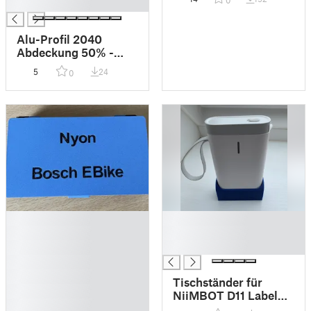
0
█
Alu-Profil 2040
Abdeckung 50% -
75% - 100%
5
24
0
█
█
█
█
█
█
█
█
Tischständer für
█
NiiMBOT D11 Label
█
Maker