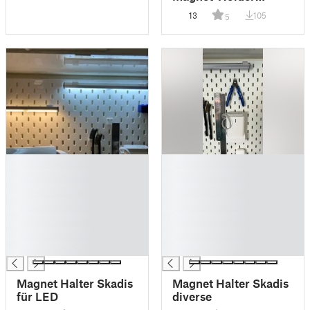
Edition
13
105
5
█
█
█
█
█
█
█
█
█
█
█
█
█
█
Magnet Halter Skadis
Magnet Halter Skadis
für LED
diverse