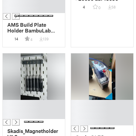
█
4
58
0
█
AMS Build Plate
Holder BambuLab
Update
14
139
4
█
█
█
█
█
█
█
Skadis_Magnetholder