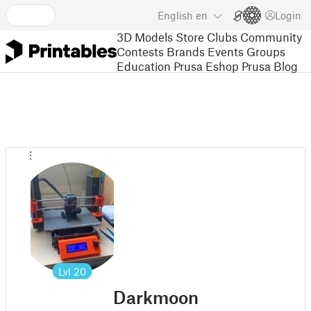
English
en
Login
3D Models
Store
Clubs
Community
Contests
Brands
Events
Groups
Education
Prusa Eshop
Prusa Blog
Lvl
20
Darkmoon