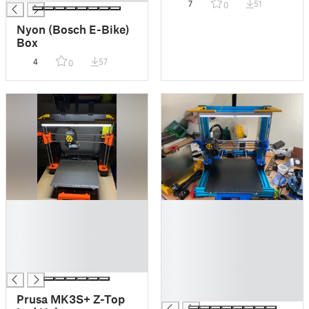
7
51
0
Nyon (Bosch E-Bike)
Box
4
57
0
█
█
█
█
█
█
█
█
█
█
█
█
Prusa MK3S+ Z-Top