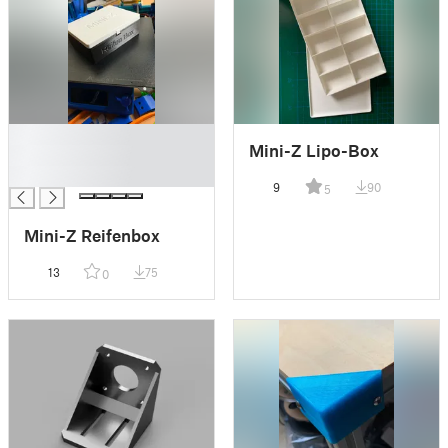
█
Mini-Z Lipo-Box
█
█
9
90
5
Mini-Z Reifenbox
13
75
0