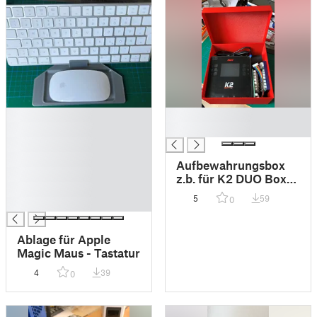
█
█
█
█
█
█
Aufbewahrungsbox
█
z.b. für K2 DUO Box
█
und Deckel
5
59
0
█
Ablage für Apple
Magic Maus - Tastatur
4
39
0