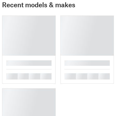
Recent models & makes
█
█
█
█
█
█
█
█
█
█