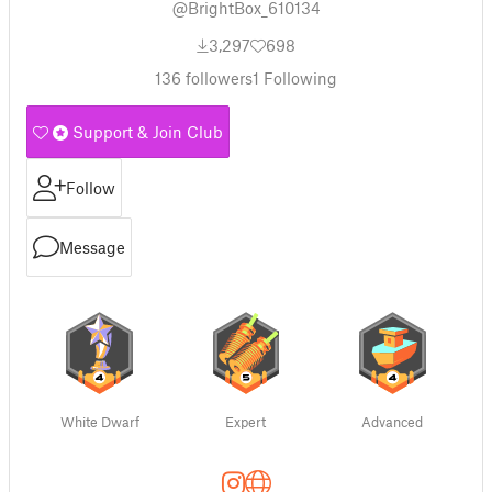
@BrightBox_610134
3,297
698
136
followers
1
Following
Support & Join Club
Follow
Message
White Dwarf
Expert
Advanced