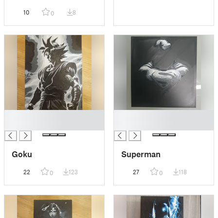
10
8
0
█
█
█
█
Goku
Superman
22
123
27
118
0
0