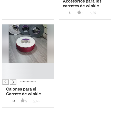
Accesorios para los
carretes de winkle
8
29
5
█
█
█
Cajones para el
Carrete de winkle
15
139
5