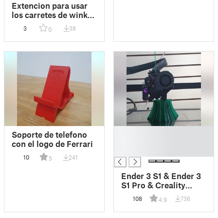
Extencion para usar
los carretes de winkle
de 300gr
3
38
0
█
Soporte de telefono
█
con el logo de Ferrari
█
10
241
5
Ender 3 S1 & Ender 3
S1 Pro & Creality
Sprite Extruder 5015
108
736
4.9
part cooling