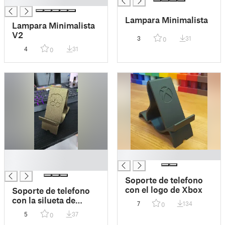
█
Lampara Minimalista
Lampara Minimalista
V2
3
31
0
4
31
0
█
█
█
Soporte de telefono
con el logo de Xbox
Soporte de telefono
con la silueta de
7
134
0
Harry Potter
5
37
0