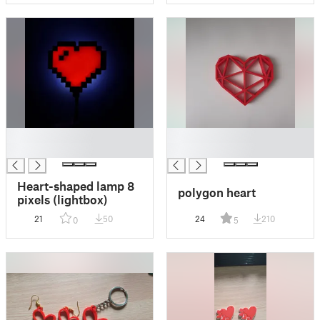
█
█
█
█
Heart-shaped lamp 8
polygon heart
pixels (lightbox)
21
50
24
210
0
5