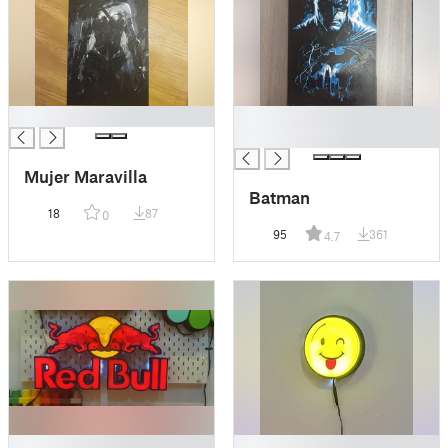
█
█
█
Mujer Maravilla
Batman
18
87
0
95
361
4.7
█
█