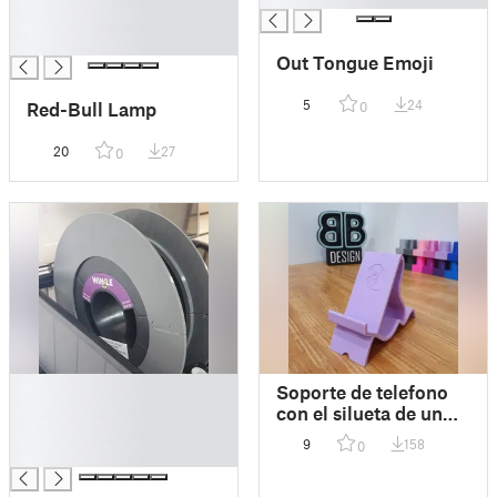
█
█
Out Tongue Emoji
5
24
Red-Bull Lamp
0
20
27
0
█
Soporte de telefono
█
con el silueta de un
█
perro
9
158
0
█