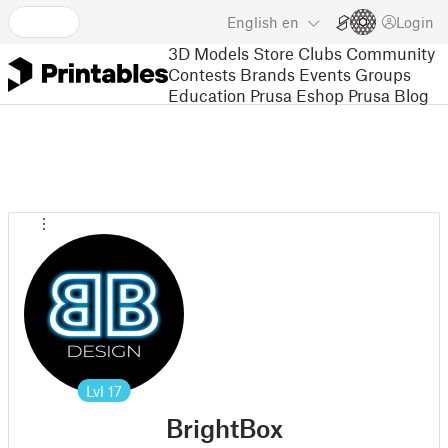
English
en
Login
3D Models
Store
Clubs
Community
Contests
Brands
Events
Groups
Education
Prusa Eshop
Prusa Blog
Lvl
17
BrightBox