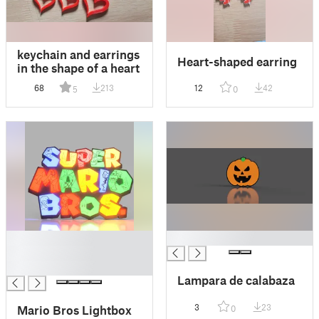
keychain and earrings
Heart-shaped earring
in the shape of a heart
68
213
12
42
5
0
█
█
█
█
Lampara de calabaza
3
23
Mario Bros Lightbox
0