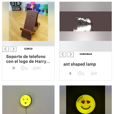
█
█
█
Soporte de telefono
con el logo de Harry
ant shaped lamp
Potter
31
267
0
6
32
0