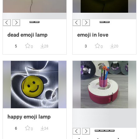
█
█
dead emoji lamp
emoji in love
5
28
3
20
0
0
█
happy emoji lamp
█
█
6
34
0