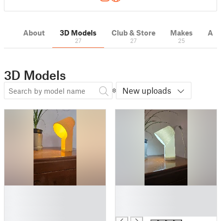
About
3D Models
Club & Store
Makes
Act
27
27
25
3D Models
New uploads
█
█
█
█
█
█