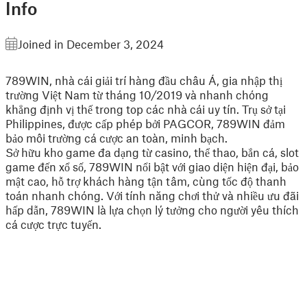
Info
Joined in December 3, 2024
789WIN, nhà cái giải trí hàng đầu châu Á, gia nhập thị
trường Việt Nam từ tháng 10/2019 và nhanh chóng
khẳng định vị thế trong top các nhà cái uy tín. Trụ sở tại
Philippines, được cấp phép bởi PAGCOR, 789WIN đảm
bảo môi trường cá cược an toàn, minh bạch.
Sở hữu kho game đa dạng từ casino, thể thao, bắn cá, slot
game đến xổ số, 789WIN nổi bật với giao diện hiện đại, bảo
mật cao, hỗ trợ khách hàng tận tâm, cùng tốc độ thanh
toán nhanh chóng. Với tính năng chơi thử và nhiều ưu đãi
hấp dẫn, 789WIN là lựa chọn lý tưởng cho người yêu thích
cá cược trực tuyến.