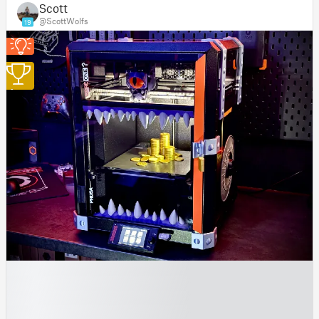
Scott
@ScottWolfs
19
1
█
█
█
█