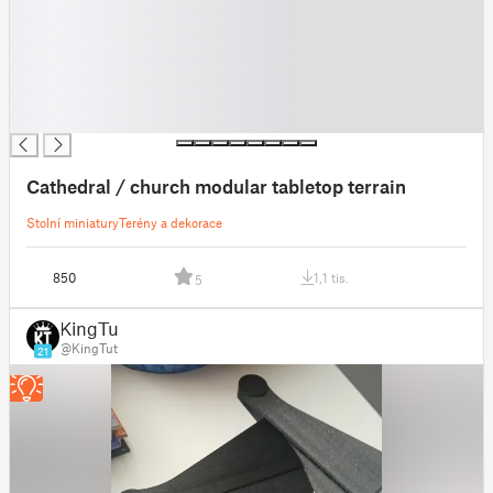
█
█
█
█
█
█
Cathedral / church modular tabletop terrain
Stolní miniatury
Terény a dekorace
850
1,1 tis.
5
KingTut
@KingTut
21