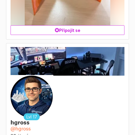
Připojit se
Lvl
17
hgross
@hgross