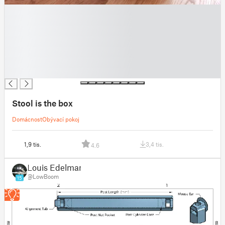
█
█
█
█
█
█
█
Stool is the box
Domácnost
Obývací pokoj
1,9 tis.
3,4 tis.
4.6
Louis Edelman
@LowBoom
15