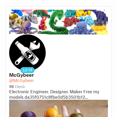
Lvl
14
McGybeer
@McGybeer
98
členů
Electronic Engineer. Designer. Maker Free my
models da35f0751c8fbe0d5b3501b12...