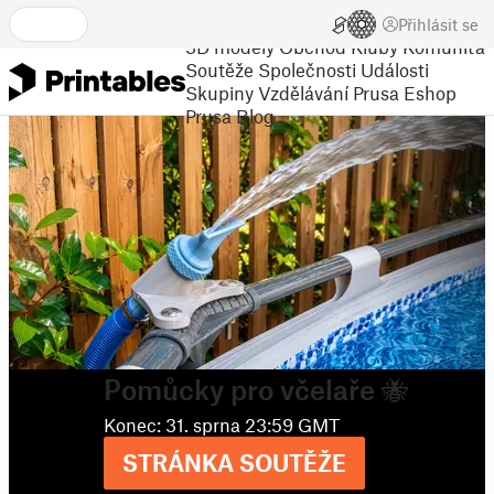
Přihlásit se
3D modely
Obchod
Kluby
Komunita
Soutěže
Společnosti
Události
Skupiny
Vzdělávání
Prusa Eshop
Prusa Blog
Poznejte designéra měsíce ve velkém
Printables interview
ČTĚTE ZDE
Soutěž:
Pomůcky pro včelaře 🐝
Konec: 31. sprna 23:59 GMT
STRÁNKA SOUTĚŽE