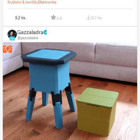
Kutilství & koníčky
Elektronika
3,2 tis.
12,1 tis.
4.9
Gazzaladra
@gazzaladra
10