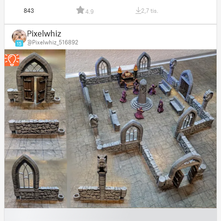
843
2,7 tis.
4.9
Pixelwhiz
@Pixelwhiz_516892
15
█