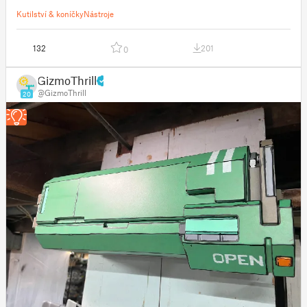
Kutilství & koníčky
Nástroje
132
201
0
GizmoThrill
@GizmoThrill
20