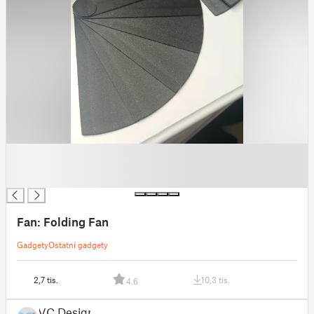
█
█
█
Fan: Folding Fan
Gadgety
Ostatní gadgety
2,7 tis.
10,3 tis.
4.6
VC Design