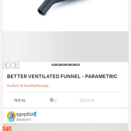
█
█
█
█
█
BETTER VENTILATED FUNNEL - PARAMETRIC
Kutilství & koníčky
Nástroje
10,6 tis.
39,2 tis.
5
agepbiz
@agepbiz
24