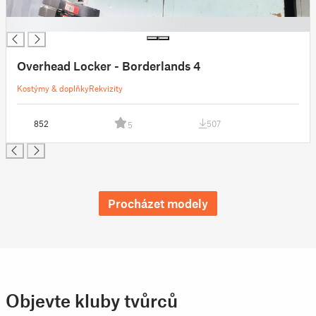
█
Overhead Locker - Borderlands 4
Kostýmy & doplňky
Rekvizity
852
507
5
Procházet modely
Objevte kluby tvůrců