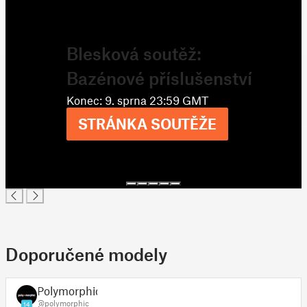
Blesková soutěž:
Bazénové příslušenství
Konec: 9. sprna 23:59 GMT
STRÁNKA SOUTĚŽE
Doporučené modely
Polymorphic
@polymorphic
14