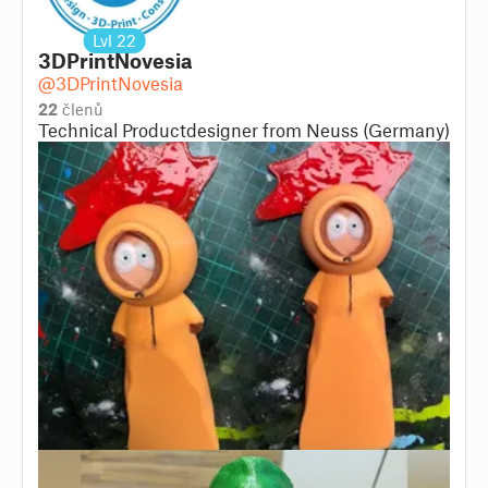
Lvl
22
3DPrintNovesia
@3DPrintNovesia
22
členů
Technical Productdesigner from Neuss (Germany)