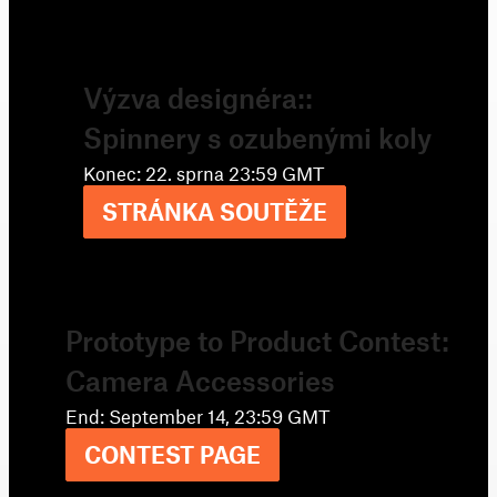
Výzva designéra::
Spinnery s ozubenými koly
Konec: 22. sprna 23:59 GMT
STRÁNKA SOUTĚŽE
Prototype to Product Contest:
Camera Accessories
End: September 14, 23:59 GMT
CONTEST PAGE