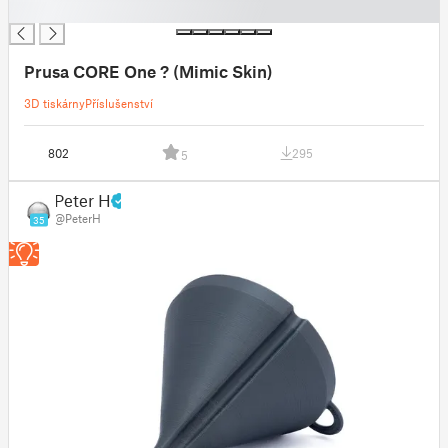
█
Prusa CORE One ? (Mimic Skin)
3D tiskárny
Příslušenství
802
295
5
Peter H
@PeterH
35