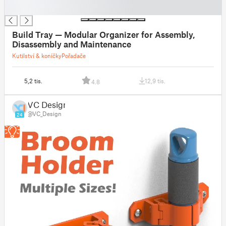
█
Build Tray — Modular Organizer for Assembly,
Disassembly and Maintenance
Kutilství & koníčky
Pořadače
5,2 tis.
12,9 tis.
4.8
VC Design
@VC_Design
24