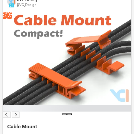
@VC_Design
24
█
Cable Mount