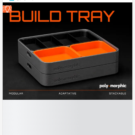
█
█
█
█
█
█