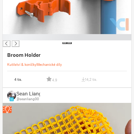
█
Broom Holder
Kutilství & koníčky
Mechanické díly
4 tis.
14,2 tis.
4.9
Sean Liang
@seanliang00
11