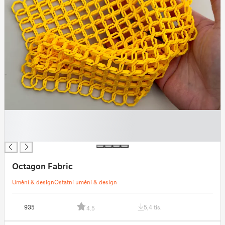
█
█
█
Octagon Fabric
Umění & design
Ostatní umění & design
935
5,4 tis.
4.5